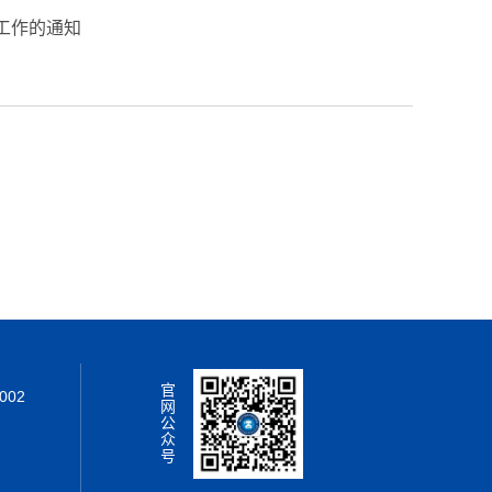
工作的通知
）
官
02
网
公
众
号