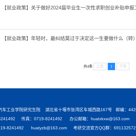
【就业政策】
关于做好2024届毕业生一次性求职创业补贴申报
【就业政策】
年轻时，最纠结莫过于决定这一生要做什么（转
共4条
上页
1
下页
湖北汽车工业学院研究生院 湖北省十堰市张湾区车城西路167号 邮编：4420
8241492 传真：0719-8241492 办公邮箱：huatxkxw@163.com
9-8241492 huatyzb@163.com 考研交流官方QQ群：691132572